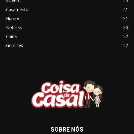
Viagem
55
Casamento
41
Humor
31
Notícias
30
China
22
Gordices
22
SOBRE NÓS