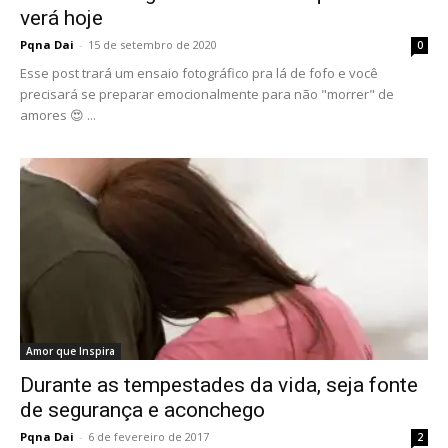
verá hoje
Pqna Dai
-
15 de setembro de 2020
0
Esse post trará um ensaio fotográfico pra lá de fofo e você
precisará se preparar emocionalmente para não "morrer" de
amores 😍 ...
Amor que Inspira
Durante as tempestades da vida, seja fonte
de segurança e aconchego
Pqna Dai
-
6 de fevereiro de 2017
2