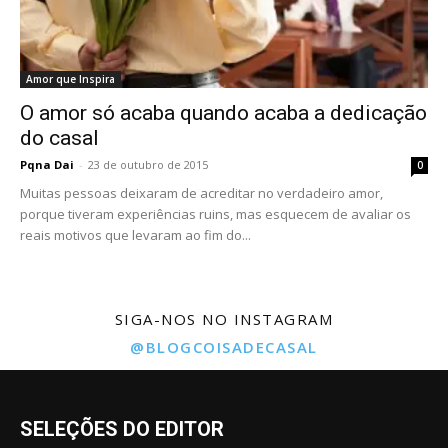
Amor que Inspira
O amor só acaba quando acaba a dedicação
do casal
Pqna Dai
-
23 de outubro de 2015
0
Muitas pessoas deixaram de acreditar no verdadeiro amor,
porque tiveram experiências ruins, mas esquecem de avaliar os
reais motivos que levaram ao fim do...
SIGA-NOS NO INSTAGRAM
@BLOGCOISADECASAL
SELEÇÕES DO EDITOR