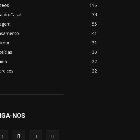
ídeos
116
a do Casal
74
iagem
55
asamento
41
umor
31
tícias
30
hina
22
ordices
22
IGA-NOS