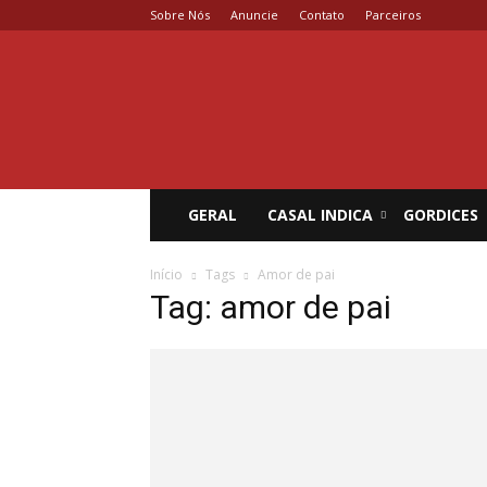
Sobre Nós
Anuncie
Contato
Parceiros
Coisa
de
Casal
GERAL
CASAL INDICA
GORDICES
Início
Tags
Amor de pai
Tag: amor de pai