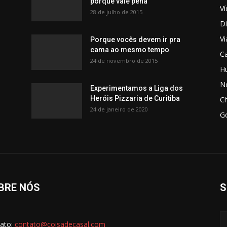
porque vale pena
V
28 de julho de 2015
Di
V
Porque vocês devem ir pra
cama ao mesmo tempo
C
24 de novembro de 2015
H
No
Experimentamos a Liga dos
Heróis Pizzaria de Curitiba
C
24 de janeiro de 2020
G
BRE NÓS
S
ato:
contato@coisadecasal.com