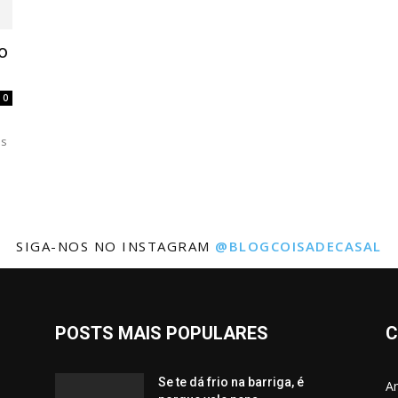
o
0
as
SIGA-NOS NO INSTAGRAM
@BLOGCOISADECASAL
POSTS MAIS POPULARES
C
Se te dá frio na barriga, é
Am