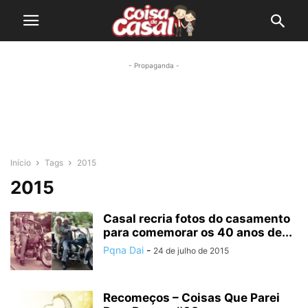
- Propaganda -
Início
Tags
2015
2015
Casal recria fotos do casamento
para comemorar os 40 anos de...
Pqna Dai
-
24 de julho de 2015
Recomeços – Coisas Que Parei