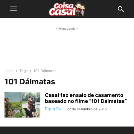
- Propaganda -
Início
Tags
101 Dálmatas
101 Dálmatas
Casal faz ensaio de casamento
baseado no filme “101 Dálmatas”
Pqna Dai
-
22 de setembro de 2015